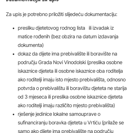
Za upis je potrebno priložiti slijedeću dokumentaciju:
presliku djetetovog rodnog lista ili izvadak iz
matice rođenih (bez obzira na datum izdavanja
dokumenta)
dokaz da dijete ima prebivalište ili boravište na
području Grada Novi Vinodolski (preslika osobne
iskaznice djeteta ili osobne iskaznice oba roditelja
ako roditelji imaju isto mjesto prebivališta, odnosno
potvrda o prebivalištu ili boravištu djeteta ne starija
od 3 mjeseca ili preslika osobne iskaznice djeteta
ako roditelji imaju različito mjesto prebivališta)
rješenje jedinice lokalne samouprave o
sufinanciranju boravka djeteta u Vrtiću (prilaže se
samo ako dijete ima prebivalište na području