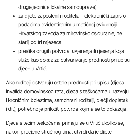
druge jedinice lokalne samouprave)
za dijete zaposlenih roditelja – elektronički zapis o
podacima evidentiranim u matičnoj evidenciji
Hrvatskog zavoda za mirovinsko osiguranje, ne
stariji od tri mjeseca
preslika drugih potvrda, uvjerenja ili rješenja koja
služe kao dokaz za ostvarivanje prednosti pri upisu
djece u Vrtić.
Ako roditelji ostvaruju ostale prednosti pri upisu (djeca
invalida domovinskog rata, djeca s teškoćama u razvoju
i kroničnim bolestima, samohrani roditelji, dječji doplatak
i dr.), potrebno je priložiti potvrde kojima se to dokazuje.
Djeca s težim teškoćama primaju se u Vrtić ukoliko se,
nakon procjene stručnog tima, utvrdi da je dijete