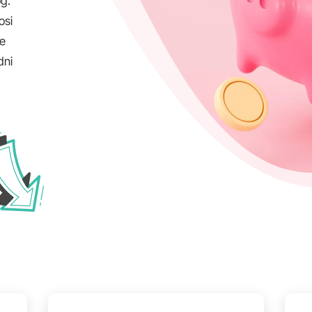
g.
osi
se
dni