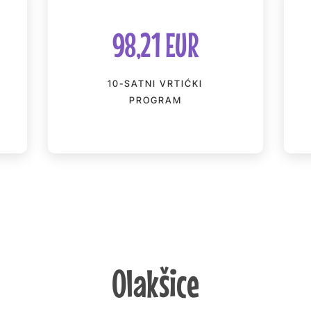
98,21 EUR
10-SATNI VRTIĆKI
PROGRAM
Olakšice