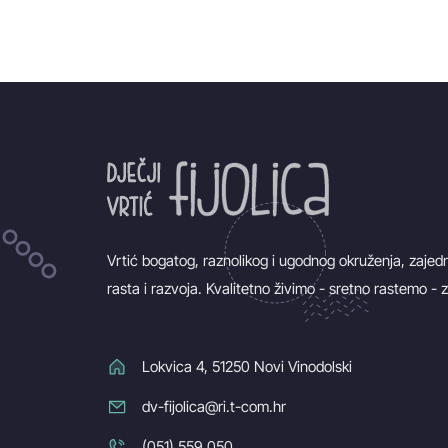
Vrtić bogatog, raznolikog i ugodnog okruženja, zajedn
rasta i razvoja. Kvalitetno živimo - sretno rastemo -
Lokvica 4, 51250 Novi Vinodolski
dv-fijolica@ri.t-com.hr
(051) 559 050