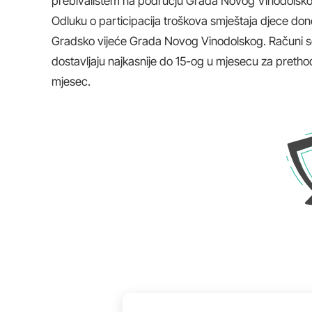
prebivalištem na području Grada Novog Vinodolsko
Odluku o participacija troškova smještaja djece don
Gradsko vijeće Grada Novog Vinodolskog. Računi 
dostavljaju najkasnije do 15-og u mjesecu za pretho
mjesec.