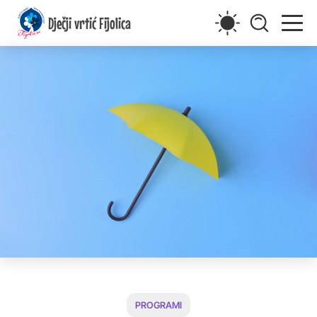
Dječji vrtić Fijolica
PROGRAMI