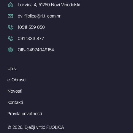
Lokvica 4, 51250 Novi Vinodolski
dv-fijolica@ri.t-com.hr
(051) 559 050
091 1333 877
OIB: 24974049154
Upisi
e-Obrasci
Novosti
Kontakti
Pravila privatnosti
© 2026. Dječji vrtić FIJOLICA