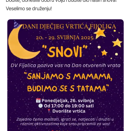
Dođite, donesite dobru volju i budite dio naših snova!
Veselimo se druženju!